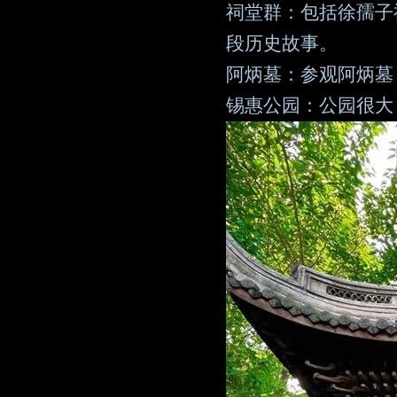
祠堂群：包括徐孺子
段历史故事。
阿炳墓：参观阿炳墓
锡惠公园：公园很大