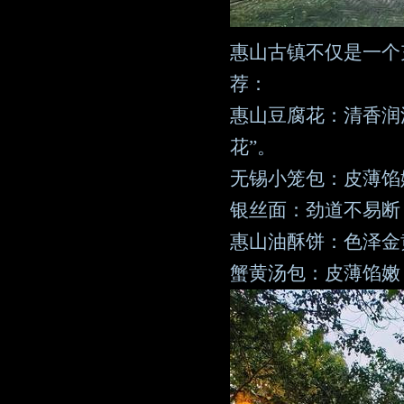
惠山古镇不仅是一个
荐：
惠山豆腐花：清香润
花”。
无锡小笼包：皮薄馅
银丝面：劲道不易断
惠山油酥饼：色泽金
蟹黄汤包：皮薄馅嫩