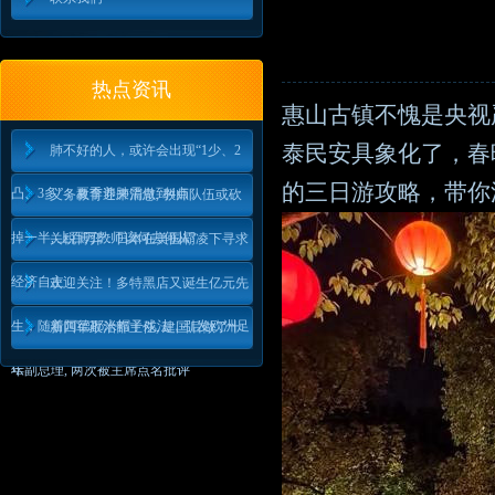
热点资讯
惠山古镇不愧是央视
泰民安具象化了，春
肺不好的人，或许会出现“1少、2
的三日游攻略，带你
凸、3多”，夏季养肺需做到4点
义务教育迎来消息, 教师队伍或砍
掉一半, 上百万教师该何去何从?
关税博弈：日本在美国霸凌下寻求
经济自主
欢迎关注！多特黑店又诞生亿元先
生，随着阿德耶米帽子戏法，引发欧洲足
新四军政治部主任, 建国后做了十
坛
年副总理, 两次被主席点名批评