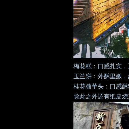
梅花糕：口感扎实，
玉兰饼：外酥里嫩，
桂花糖芋头：口感酥
除此之外还有纸皮烧