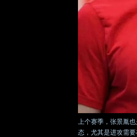
上个赛季，张景胤也
态，尤其是进攻需要