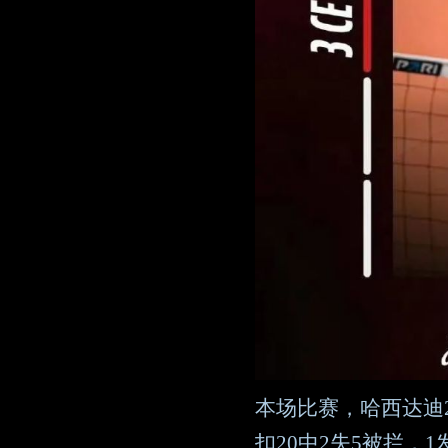
本场比赛，哈西达迪24
扣20中2失5被拦，